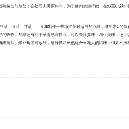
成熟装盆前放盐；在处理肉类原料时，为了使肉类炒得嫩，在炒至8成熟
炒白菜、豆芽、甘蓝、土豆和制作一些凉拌菜时适当加点醋，维生素C的保
好的吸收。加醋还有利于菜肴感官性状，可以去除异味，增生美味，还可
腌酸黄瓜、酸豆角等时放醋，这种做法虽然适合当地人的口味，但并不推