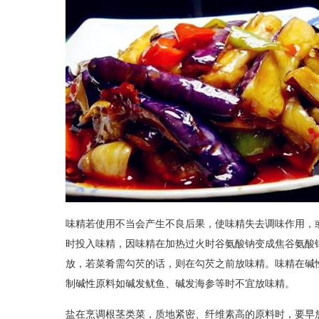
味精若使用不当会产生不良后果，使味精失去调味作用，
时投入味精，因味精在加热过火时谷氨酸钠变成焦谷氨酸
放，若菜肴需勾芡的话，则在勾芡之前放味精。味精在碱
制碱性原料如碱发鱿鱼、碱发海参等时不宜放味精。
盐在烹调根茎类菜，质地紧密、纤维素高的原料时，要早