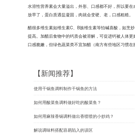
水溶性营养素会大量溢出，外形、口感都不好，所以要在
放早了，蛋白质遇盐凝固，肉就会变硬、老，口感粗糙。
醋很多维生素如维生素C、B族维生素等怕碱喜酸，如烹
提高。加醋后食物中的钙质会被溶解，可促进钙被人体更
口感脆嫩，但绿色蔬菜类不宜加醋（南方有些地区习惯在
【新闻推荐】
使用干锅鱼调料制作干锅鱼的方法
如何用酸菜鱼调料做好吃的酸菜鱼？
如何用麻辣香锅调料做出香喷喷的小炒鸡？
解说调味料搭配容易陷入的误区