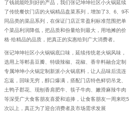
了钱就能吃到好的产品，我们张记坤坤社区小火锅延续
了传统餐饮门店的火锅精品盘菜系列，增加了
3
、
6
、
9
不
同品类的菜品系列，在保证门店正常盈利标准范围把单
个菜品利润降低，把品质和份量给到最大，用地摊的价
格·给精品的品质，把真正的实惠给到广大消费者。
张记坤坤社区小火锅锅底口味，延续传统老火锅风味，
选用上等郫县豆瓣、特级辣椒、花椒、香辛料融合定制
专属坤坤小火锅定制新派小火锅底料，让人品味后流连
忘返，回味无穷，醇口爆满，搭配门店特色鲜切吊龙、
土鸭子郡花、现刨香肩肥牛、筷子牛肉、嫩滑麻辣牛肉
等深受广大食客朋友喜爱和追捧，让食客朋友一周来吃
5
次以上，真正为了迎合消费者及市场需求发展